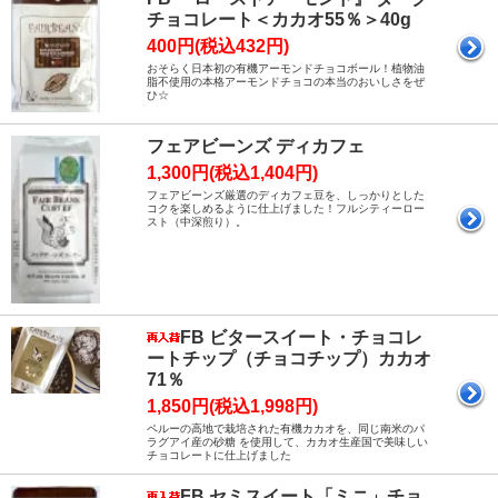
チョコレート＜カカオ55％＞40g
400円(税込432円)
おそらく日本初の有機アーモンドチョコボール！植物油
脂不使用の本格アーモンドチョコの本当のおいしさをぜ
ひ☆
フェアビーンズ ディカフェ
1,300円(税込1,404円)
フェアビーンズ厳選のディカフェ豆を、しっかりとした
コクを楽しめるように仕上げました！フルシティーロー
スト（中深煎り）。
FB ビタースイート・チョコレ
ートチップ（チョコチップ）カカオ
71％
1,850円(税込1,998円)
ペルーの高地で栽培された有機カカオを、同じ南米のパ
ラグアイ産の砂糖 を使用して、カカオ生産国で美味しい
チョコレートに仕上げました
FB セミスイート「ミニ」チョ