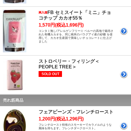
FB セミスイート「ミニ」チョ
コチップ カカオ55％
1,570円(税込1,696円)
コンタミ無し/アレルゲンフリー☆ ペルーの高地で栽培さ
れた有機カカオを、同じ南米のパラグアイ産の砂糖 を使
用して、カカオ生産国で美味しいチョコレートに仕上げ
ました
ストロベリー・フィリング＜
PEOPLE TREE＞
SOLD OUT
売れ筋商品
フェアビーンズ・フレンチロースト
1,200円(税込1,296円)
フレンチロースト特有のスモーキーでカラメルのような
風味を持ちます。フレンチダークロースト。