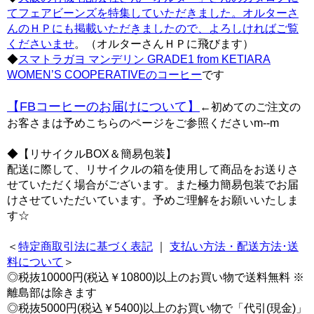
てフェアビーンズを特集していただきました。オルターさ
んのＨＰにも掲載いただきましたので、よろしければご覧
くださいませ
。（オルターさんＨＰに飛びます）
◆
スマトラガヨ マンデリン GRADE1 from KETIARA
WOMEN’S COOPERATIVEのコーヒー
です
【FBコーヒーのお届けについて】
←初めてのご注文の
お客さまは予めこちらのページをご参照くださいm--m
◆【リサイクルBOX＆簡易包装】
配送に際して、リサイクルの箱を使用して商品をお送りさ
せていただく場合がございます。また極力簡易包装でお届
けさせていただいています。予めご理解をお願いいたしま
す☆
＜
特定商取引法に基づく表記
｜
支払い方法・配送方法･送
料について
＞
◎税抜10000円(税込￥10800)以上のお買い物で送料無料 ※
離島部は除きます
◎税抜5000円(税込￥5400)以上のお買い物で「代引(現金)」