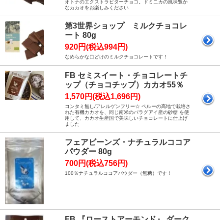
オトナのエクストラビターチョコ。ドミニカの風味豊か
なカカオをお楽しみください
第3世界ショップ ミルクチョコレ
ート 80g
920円(税込994円)
なめらかな口どけのミルクチョコレートです！
FB セミスイート・チョコレートチ
ップ（チョコチップ）カカオ55％
1,570円(税込1,696円)
コンタミ無し/アレルゲンフリー☆ ペルーの高地で栽培さ
れた有機カカオを、同じ南米のパラグアイ産の砂糖 を使
用して、カカオ生産国で美味しいチョコレートに仕上げ
ました
フェアビーンズ・ナチュラルココア
パウダー 80g
700円(税込756円)
100％ナチュラルココアパウダー（無糖）です！
FB 『ローストアーモンド』 ダーク