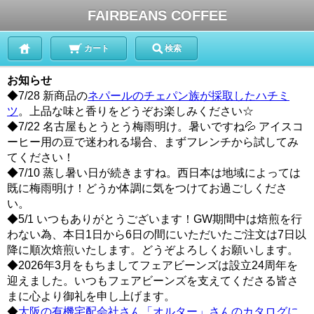
FAIRBEANS COFFEE
カート
検索
お知らせ
◆7/28 新商品の
ネパールのチェパン族が採取したハチミ
ツ
。上品な味と香りをどうぞお楽しみください☆
◆7/22 名古屋もとうとう梅雨明け。暑いですね💦 アイスコ
ーヒー用の豆で迷われる場合、まずフレンチから試してみ
てください！
◆7/10 蒸し暑い日が続きますね。西日本は地域によっては
既に梅雨明け！どうか体調に気をつけてお過ごしくださ
い。
◆5/1 いつもありがとうございます！GW期間中は焙煎を行
わない為、本日1日から6日の間にいただいたご注文は7日以
降に順次焙煎いたします。どうぞよろしくお願いします。
◆2026年3月をもちましてフェアビーンズは設立24周年を
迎えました。いつもフェアビーンズを支えてくださる皆さ
まに心より御礼を申し上げます。
◆
大阪の有機宅配会社さん「オルター」さんのカタログに