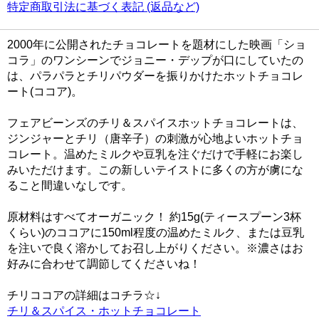
特定商取引法に基づく表記 (返品など)
2000年に公開されたチョコレートを題材にした映画「ショ
コラ」のワンシーンでジョニー・デップが口にしていたの
は、パラパラとチリパウダーを振りかけたホットチョコレ
ート(ココア)。
フェアビーンズのチリ＆スパイスホットチョコレートは、
ジンジャーとチリ（唐辛子）の刺激が心地よいホットチョ
コレート。温めたミルクや豆乳を注ぐだけで手軽にお楽し
みいただけます。この新しいテイストに多くの方が虜にな
ること間違いなしです。
原材料はすべてオーガニック！ 約15g(ティースプーン3杯
くらい)のココアに150ml程度の温めたミルク、または豆乳
を注いで良く溶かしてお召し上がりください。※濃さはお
好みに合わせて調節してくださいね！
チリココアの詳細はコチラ☆↓
チリ＆スパイス・ホットチョコレート