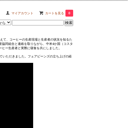
マイアカウント
カートを見る
0
終えて、コーヒーの生産現場と生産者の状況を知るた
産協同組合と連絡を取りながら、中米4か国（コスタ
ーヒー生産者と実際に寝食を共にしました。
材していただきました。フェアビーンズの立ち上げの経