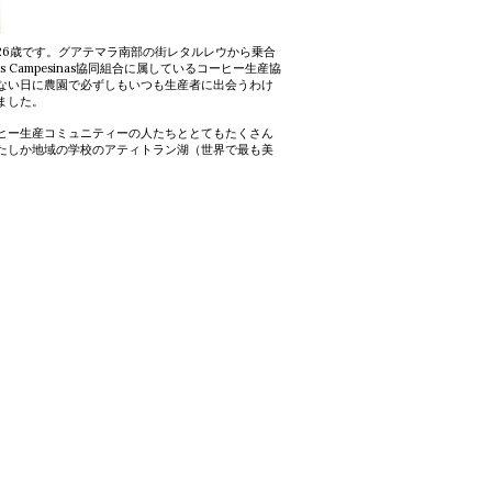
26歳です。グアテマラ南部の街レタルレウから乗合
Campesinas協同組合に属しているコーヒー生産協
ない日に農園で必ずしもいつも生産者に出会うわけ
ました。
ヒー生産コミュニティーの人たちととてもたくさん
たしか地域の学校のアティトラン湖（世界で最も美