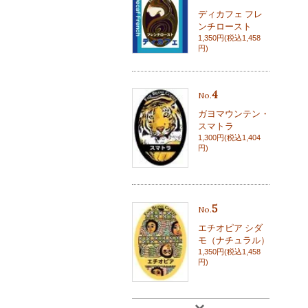
ディカフェ フレ
ンチロースト
1,350円(税込1,458
円)
4
No.
ガヨマウンテン・
スマトラ
1,300円(税込1,404
円)
5
No.
エチオピア シダ
モ（ナチュラル）
1,350円(税込1,458
円)