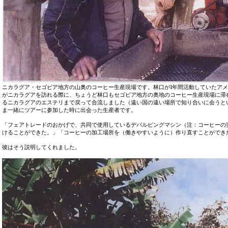
ニカラグア・セゴビア地方の山奥のコーヒー生産現場です。林口が1年間活動していたア
がニカラグアを訪れる際に、ちょうど林口もセゴビア地方の奥地のコーヒー生産現場に滞在
るニカラグアのエステリまで戻って合流しました（遠い国の遠い場所で知り合いに会うと
ま一緒にツアーに参加した時に出会った生産者です。
「フェアトレードのおかげで、共同で使用しているデパルピングマシン（注：コーヒーの
けることができた。」「コーヒーの加工場所を（働きやすいように）作り直すことができ
彼はそう説明してくれました。