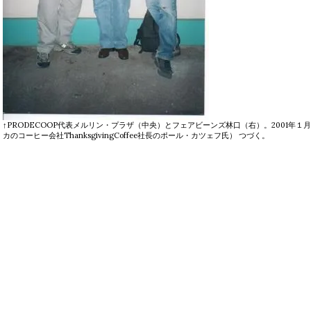
↑PRODECOOP代表メルリン・プラザ（中央）とフェアビーンズ林口（右）。2001年１
カのコーヒー会社ThanksgivingCoffee社長のポール・カツェフ氏） つづく。