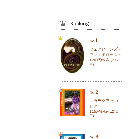
Ranking
1
No.
フェアビーンズ・
フレンチロースト
1,200円(税込1,296
円)
2
No.
ニカラグア セゴ
ビア
1,150円(税込1,242
円)
3
No.