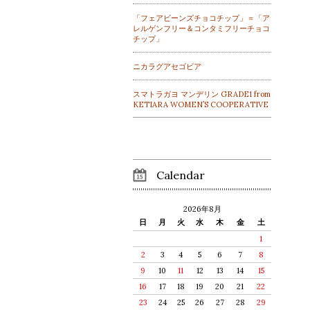
「フェアビーンズチョコチップ」＝「ア
レルゲンフリー＆コンタミフリーチョコ
チップ」
ニカラグアセゴビア
スマトラガヨ マンデリン GRADE1 from
KETIARA WOMEN’S COOPERATIVE
Calendar
2026年8月
日
月
火
水
木
金
土
1
2
3
4
5
6
7
8
9
10
11
12
13
14
15
16
17
18
19
20
21
22
23
24
25
26
27
28
29