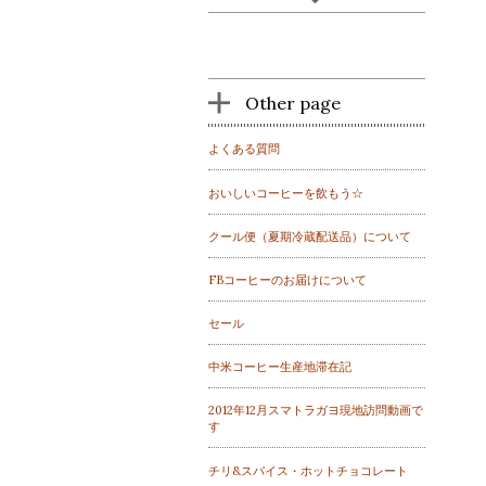
Other page
よくある質問
おいしいコーヒーを飲もう☆
クール便（夏期冷蔵配送品）について
FBコーヒーのお届けについて
セール
中米コーヒー生産地滞在記
2012年12月スマトラガヨ現地訪問動画で
す
チリ&スパイス・ホットチョコレート