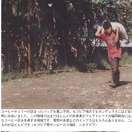
コーヒーチェリーの詰まったバッグを運ぶ子供。セゴビア地方でもホンデュラスにほど近
時に出会いました。この地域ではまだほとんどの生産者がフェアトレードの協同組合には
なコーヒー豆を生産する地域です。電気や水道などのインフラはもちろんありません。こ
ものがほとんどです（セゴビア県サンルーカス地区、ニカラグア）