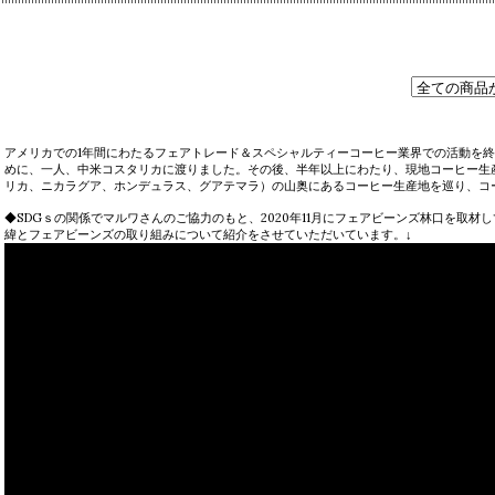
アメリカでの1年間にわたるフェアトレード＆スペシャルティーコーヒー業界での活動を
めに、一人、中米コスタリカに渡りました。その後、半年以上にわたり、現地コーヒー生
リカ、ニカラグア、ホンデュラス、グアテマラ）の山奥にあるコーヒー生産地を巡り、コ
◆SDGｓの関係でマルワさんのご協力のもと、2020年11月にフェアビーンズ林口を取
緯とフェアビーンズの取り組みについて紹介をさせていただいています。↓