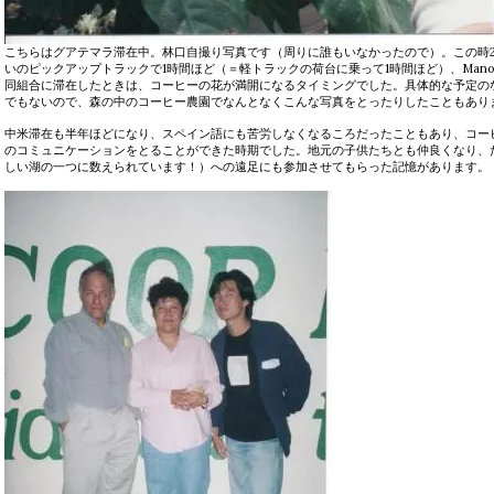
こちらはグアテマラ滞在中。林口自撮り写真です（周りに誰もいなかったので）。この時
いのピックアップトラックで1時間ほど（＝軽トラックの荷台に乗って1時間ほど）、Manos 
同組合に滞在したときは、コーヒーの花が満開になるタイミングでした。具体的な予定の
でもないので、森の中のコーヒー農園でなんとなくこんな写真をとったりしたこともあり
中米滞在も半年ほどになり、スペイン語にも苦労しなくなるころだったこともあり、コー
のコミュニケーションをとることができた時期でした。地元の子供たちとも仲良くなり、
しい湖の一つに数えられています！）への遠足にも参加させてもらった記憶があります。