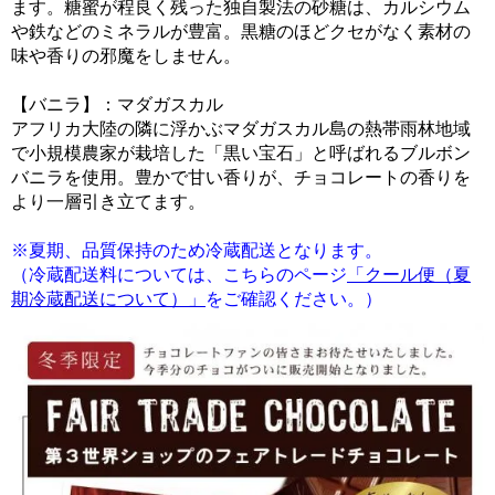
ます。糖蜜が程良く残った独自製法の砂糖は、カルシウム
や鉄などのミネラルが豊富。黒糖のほどクセがなく素材の
味や香りの邪魔をしません。
【バニラ】：マダガスカル
アフリカ大陸の隣に浮かぶマダガスカル島の熱帯雨林地域
で小規模農家が栽培した「黒い宝石」と呼ばれるブルボン
バニラを使用。豊かで甘い香りが、チョコレートの香りを
より一層引き立てます。
※夏期、品質保持のため冷蔵配送となります。
（冷蔵配送料については、こちらのページ
「クール便（夏
期冷蔵配送について）」
をご確認ください。）