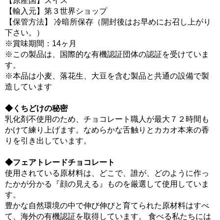
【原産国】スイス
【輸入元】第３世界ショップ
【保管方法】 冷暗所保存（開封後はお早めにお召し上がり
下さい。）
※賞味期間：14ヶ月
※この製品は、国際的な有機認証団体の認証を受けていま
す。
※本品は小麦、落花生、大豆を含む製品と共通の設備で製
造しています
◆くちどけの秘密
乳化剤不使用のため、チョコレート職人が最大７２時間も
かけて練り上げます。なめらかな舌触りとカカオ本来の香
りを引き出しています。
◆フェアトレードチョコレート
使用されている原材料は、どこで、誰が、どのように作っ
たかが分かる『顔の見える』ものを厳選して使用していま
す。
豊かな自然環境の中で伸び伸びと育てられた原材料はすべ
て、海外の有機認証を取得しています。 食べる私たちには