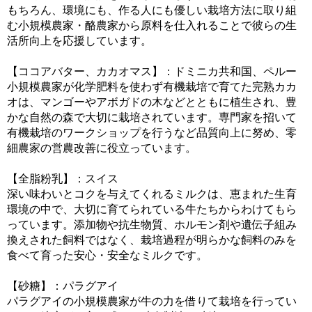
もちろん、環境にも、作る人にも優しい栽培方法に取り組
む小規模農家・酪農家から原料を仕入れることで彼らの生
活所向上を応援しています。
【ココアバター、カカオマス】：ドミニカ共和国、ペルー
小規模農家が化学肥料を使わず有機栽培で育てた完熟カカ
オは、マンゴーやアボガドの木などとともに植生され、豊
かな自然の森で大切に栽培されています。専門家を招いて
有機栽培のワークショップを行うなど品質向上に努め、零
細農家の営農改善に役立っています。
【全脂粉乳】：スイス
深い味わいとコクを与えてくれるミルクは、恵まれた生育
環境の中で、大切に育てられている牛たちからわけてもら
っています。添加物や抗生物質、ホルモン剤や遺伝子組み
換えされた飼料ではなく、栽培過程が明らかな飼料のみを
食べて育った安心・安全なミルクです。
【砂糖】：パラグアイ
パラグアイの小規模農家が牛の力を借りて栽培を行ってい