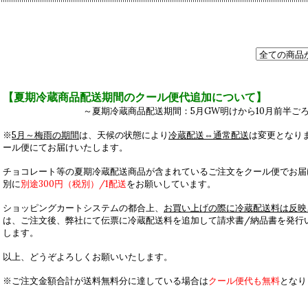
【夏期冷蔵商品配送期間のクール便代追加について】
～夏期冷蔵商品配送期間：5月GW明けから10月前半ごろ
※
5月～梅雨の期間
は、天候の状態により
冷蔵配送⇔通常配送
は変更となり
ール便にてお届けいたします。
チョコレート等の夏期冷蔵配送商品が含まれているご注文をクール便でお届
別に
別途300円（税別）/1配送
をお願いしています。
ショッピングカートシステムの都合上、
お買い上げの際に冷蔵配送料は反映
は、ご注文後、弊社にて伝票に冷蔵配送料を追加して請求書/納品書を発行
します。
以上、どうぞよろしくお願いいたします。
※ご注文金額合計が送料無料分に達している場合は
クール便代も無料
となり